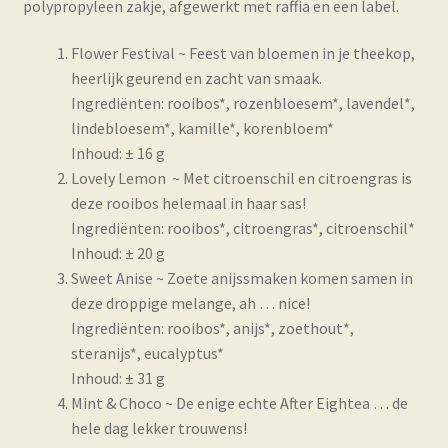
polypropyleen zakje, afgewerkt met raffia en een label.
Flower Festival ~ Feest van bloemen in je theekop,
heerlijk geurend en zacht van smaak.
Ingrediënten: rooibos*, rozenbloesem*, lavendel*,
lindebloesem*, kamille*, korenbloem*
Inhoud: ± 16 g
Lovely Lemon ~ Met citroenschil en citroengras is
deze rooibos helemaal in haar sas!
Ingrediënten: rooibos*, citroengras*, citroenschil*
Inhoud: ± 20 g
Sweet Anise ~ Zoete anijssmaken komen samen in
deze droppige melange, ah … nice!
Ingrediënten: rooibos*, anijs*, zoethout*,
steranijs*, eucalyptus*
Inhoud: ± 31 g
Mint & Choco ~ De enige echte After Eightea … de
hele dag lekker trouwens!