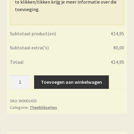
te klikken/tikken krijg je meer informatie over die
toevoeging.
Subtotaal product(en)
€
14,95
Subtotaal extra('s)
€
0,00
Totaal
€
14,95
Theebliksetje
Toevoegen aan winkelwagen
Rooibos
aantal
SKU:
W0002435
Categorie:
Theebliksetjes