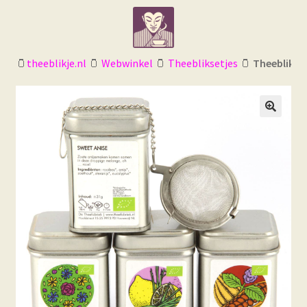
Ga
Ga
door
naar
naar
de
navigatie
inhoud
🫙
theeblikje.nl
🫙
Webwinkel
🫙
Theebliksetjes
🫙
Theeblikse
🔍