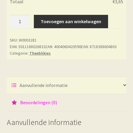
Totaal
€
3,65
Theeblikje
Toevoegen aan winkelwagen
Koi
aantal
SKU:
W0003281
EAN: 5011188026831
EAN: 4004060420590
EAN: 8718388604803
Categorie:
Theeblikjes
Aanvullende informatie
Beoordelingen (0)
Aanvullende informatie