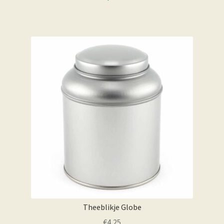
Theeblikje Globe
€
4,25