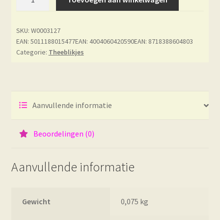
Just
Love
SKU:
W0003127
aantal
EAN: 5011188015477
EAN: 4004060420590
EAN: 8718388604803
Categorie:
Theeblikjes
Aanvullende informatie
Beoordelingen (0)
Aanvullende informatie
Gewicht
0,075 kg