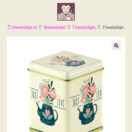
Ga
Ga
door
naar
naar
de
navigatie
inhoud
🫙
theeblikje.nl
🫙
Webwinkel
🫙
Theeblikjes
🫙
Theeblikje Jus
🔍