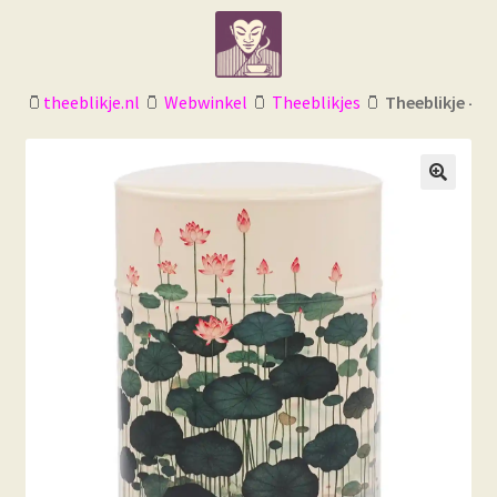
Ga
Ga
door
naar
naar
de
navigatie
inhoud
🫙
theeblikje.nl
🫙
Webwinkel
🫙
Theeblikjes
🫙
Theeblikje – E
🔍