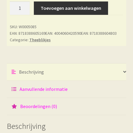
Theeblikje
Toevoegen aan winkelwagen
-
Esprit
SKU:
W0005085
Celadon
EAN: 8718388605169
EAN: 4004060420590
EAN: 8718388604803
-
Categorie:
Theeblikjes
Nenufa
aantal
Beschrijving
Aanvullende informatie
Beoordelingen (0)
Beschrijving