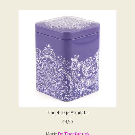
Theeblikje Mandala
€
4,50
Merk:
De Theefabriek