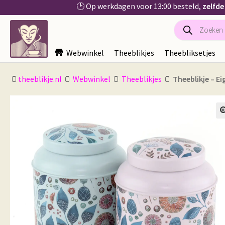
🕑 Op werkdagen voor 13:00 besteld,
zelfde
Producten
Ga
Ga
zoeken
door
naar
naar
de
Webwinkel
Theeblikjes
Theebliksetjes
navigatie
inhoud
🫙
theeblikje.nl
🫙
Webwinkel
🫙
Theeblikjes
🫙
Theeblikje – Ei
