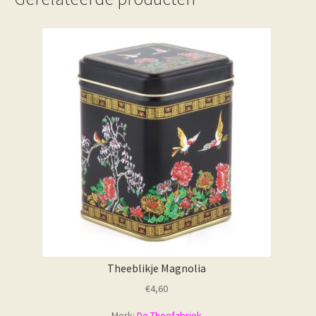
Theeblikje Magnolia
€
4,60
Merk:
De Theefabriek