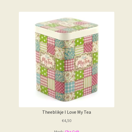
Theeblikje I Love My Tea
€
4,50
Merk:
Cha Cult