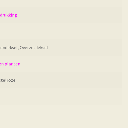
edrukking
nendeksel, Overzetdeksel
en planten
stelroze