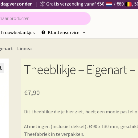
 dag verzonden
| 📦 Gratis verzending vanaf €50
/ €60
, 
Trouwbedankjes
Klantenservice
genart – Linnea
Theeblikje – Eigenart –

€
7,90
Dit theeblikje die je hier ziet, heeft een mooie pastel
Afmetingen (inclusief deksel) : Ø90 x 130 mm, gesch
Theefabriek in te verpakken.