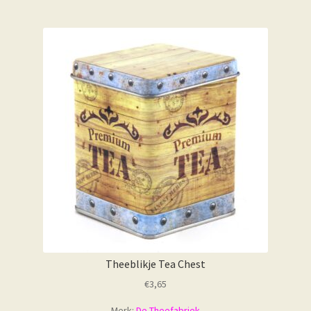
Theeblikje Tea Chest
€
3,65
Merk:
De Theefabriek