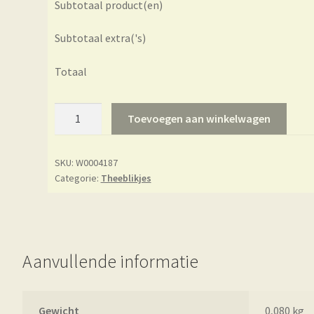
Subtotaal product(en)
Subtotaal extra('s)
Totaal
Theeblikje
Toevoegen aan winkelwagen
-
Eigenart
SKU:
W0004187
-
Categorie:
Theeblikjes
Linnea
aantal
Aanvullende informatie
Gewicht
0,080 kg