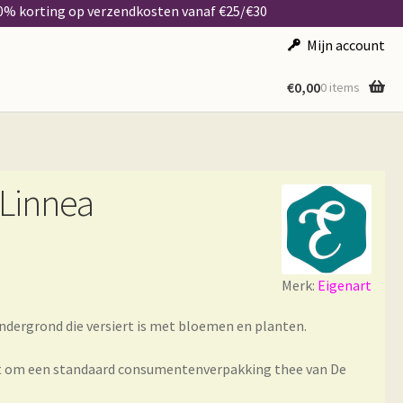
50% korting op verzendkosten vanaf €25/€30
Mijn account
€
0,00
0 items
 Linnea
Merk:
Eigenart
 ondergrond die versiert is met bloemen en planten.
ikt om een standaard consumentenverpakking thee van De