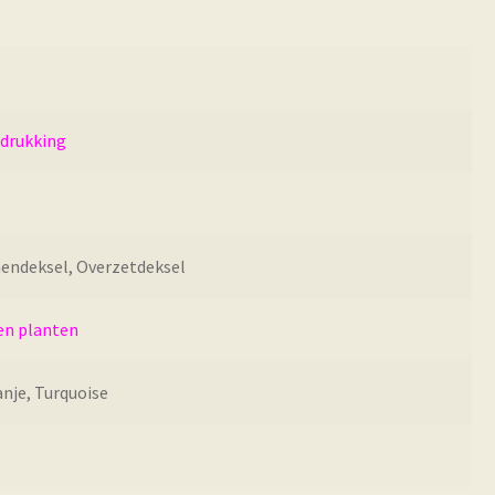
edrukking
nendeksel, Overzetdeksel
en planten
nje, Turquoise