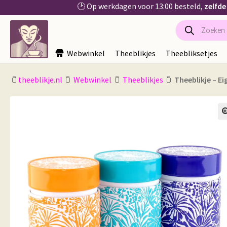
🕑 Op werkdagen voor 13:00 besteld,
zelfde
Producten
Ga
Ga
zoeken
door
naar
naar
de
Webwinkel
Theeblikjes
Theebliksetjes
navigatie
inhoud
🫙
theeblikje.nl
🫙
Webwinkel
🫙
Theeblikjes
🫙
Theeblikje – Ei
