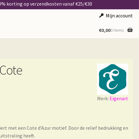
50% korting op verzendkosten vanaf €25/€30
Mijn account
€
0,00
0 items
 Cote
Merk:
Eigenart
siert met een Cote d’Azur motief. Door de relief bedrukking en
uitstraling heeft.