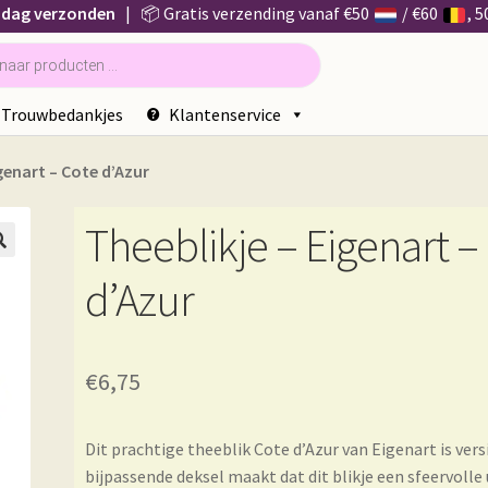
 dag verzonden
| 📦 Gratis verzending vanaf €50
/ €60
, 
Trouwbedankjes
Klantenservice
genart – Cote d’Azur
Theeblikje – Eigenart –

d’Azur
€
6,75
Dit prachtige theeblik Cote d’Azur van Eigenart is ver
bijpassende deksel maakt dat dit blikje een sfeervolle 