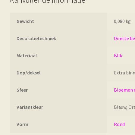
Aanvullende informatie
Gewicht
0,080 kg
Decoratietechniek
Directe b
Materiaal
Blik
Dop/deksel
Extra bin
Sfeer
Bloemen 
Variantkleur
Blauw, Ora
Vorm
Rond