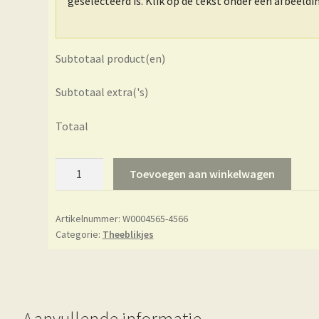
geselecteerd is. Klik op de tekst onder een afbeeld
Subtotaal product(en)
Subtotaal extra('s)
Totaal
Theeblikje
Toevoegen aan winkelwagen
-
Eigenart
Artikelnummer:
W0004565-4566
-
Categorie:
Theeblikjes
Cote
d’Azur
aantal