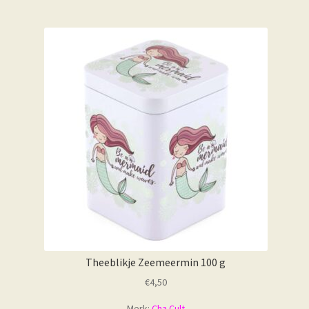
Theeblikje Zeemeermin 100 g
€
4,50
Merk:
Cha Cult