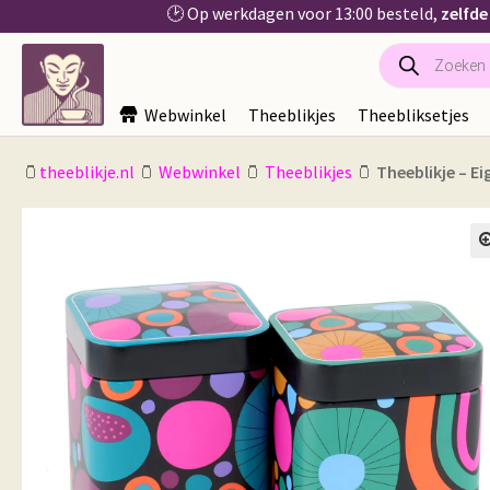
🕑 Op werkdagen voor 13:00 besteld,
zelfde
Producten
Ga
Ga
zoeken
door
naar
naar
de
Webwinkel
Theeblikjes
Theebliksetjes
navigatie
inhoud
🫙
theeblikje.nl
🫙
Webwinkel
🫙
Theeblikjes
🫙
Theeblikje – Ei
