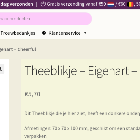
 dag verzonden
| 📦 Gratis verzending vanaf €50
/ €60
, 
Trouwbedankjes
Klantenservice
genart – Cheerful
Theeblikje – Eigenart –

€
5,70
Dit Theeblikje die je hier ziet, heeft een donkere ond
Afmetingen: 70 x 70 x 100 mm, geschikt om een stand
verpakken.