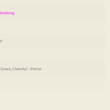
edrukking
el
 Groen, Cheerful – Petrol