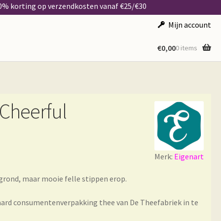
50% korting op verzendkosten vanaf €25/€30
Mijn account
€
0,00
0 items
 Cheerful
Merk:
Eigenart
ergrond, maar mooie felle stippen erop.
aard consumentenverpakking thee van De Theefabriek in te