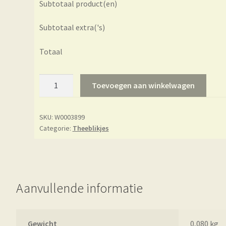
Subtotaal product(en)
Subtotaal extra('s)
Totaal
Theeblikje
Toevoegen aan winkelwagen
-
Eigenart
SKU:
W0003899
-
Categorie:
Theeblikjes
Cheerful
aantal
Aanvullende informatie
Gewicht
0,080 kg