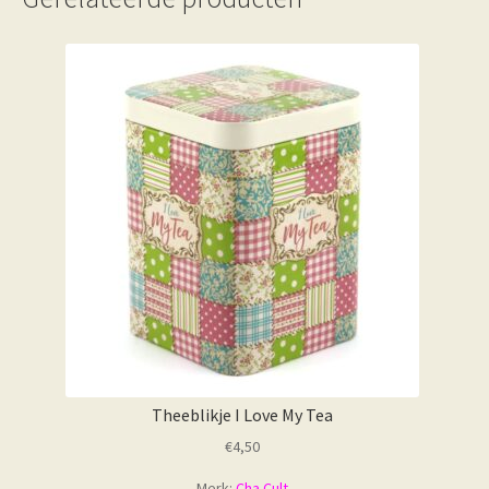
Theeblikje I Love My Tea
€
4,50
Merk:
Cha Cult