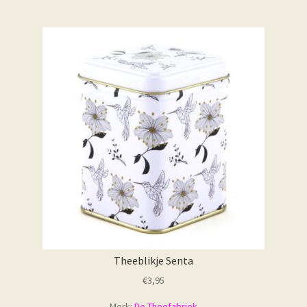
Theeblikje Senta
€
3,95
Merk:
De Theefabriek