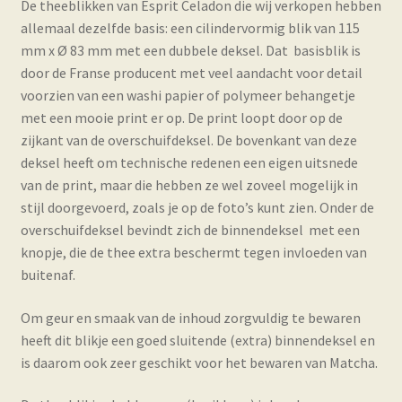
De theeblikken van Esprit Celadon die wij verkopen hebben
allemaal dezelfde basis: een cilindervormig blik van 115
mm x Ø 83 mm met een dubbele deksel. Dat basisblik is
door de Franse producent met veel aandacht voor detail
voorzien van een washi papier of polymeer behangetje
met een mooie print er op. De print loopt door op de
zijkant van de overschuifdeksel. De bovenkant van deze
deksel heeft om technische redenen een eigen uitsnede
van de print, maar die hebben ze wel zoveel mogelijk in
stijl doorgevoerd, zoals je op de foto’s kunt zien. Onder de
overschuifdeksel bevindt zich de binnendeksel met een
knopje, die de thee extra beschermt tegen invloeden van
buitenaf.
Om geur en smaak van de inhoud zorgvuldig te bewaren
heeft dit blikje een goed sluitende (extra) binnendeksel en
is daarom ook zeer geschikt voor het bewaren van Matcha.