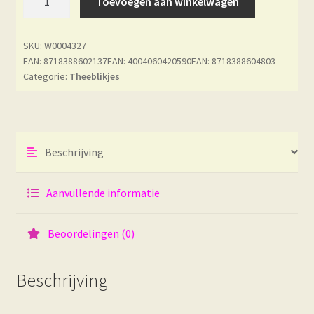
Toevoegen aan winkelwagen
-
Esprit
SKU:
W0004327
Celadon
EAN: 8718388602137
EAN: 4004060420590
EAN: 8718388604803
-
Categorie:
Theeblikjes
Hérons
aantal
Beschrijving
Aanvullende informatie
Beoordelingen (0)
Beschrijving