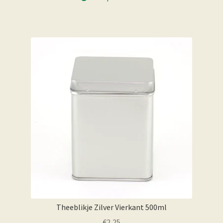
Theeblikje Zilver Vierkant 500ml
€
2,25