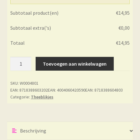
Subtotaal product(en)
€
14,95
Subtotaal extra('s)
€
0,00
Totaal
€
14,95
Theeblik
Toevoegen aan winkelwagen
-
Esprit
SKU:
W0004801
Celadon
EAN: 8718388603202
EAN: 4004060420590
EAN: 8718388604803
-
Categorie:
Theeblikjes
Aijin
aantal
Beschrijving