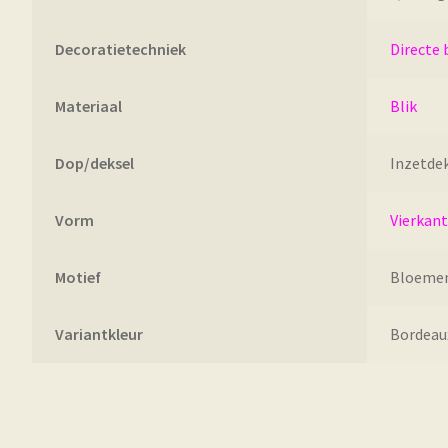
Decoratietechniek
Directe 
Materiaal
Blik
Dop/deksel
Inzetde
Vorm
Vierkant
Motief
Bloemen
Variantkleur
Bordeaux