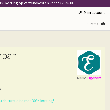
50% korting op verzendkosten vanaf €25/€30
Mijn account
€
0,00
0 items
Japan
Merk:
Eigenart
.
en) de turquoise met 30% korting!