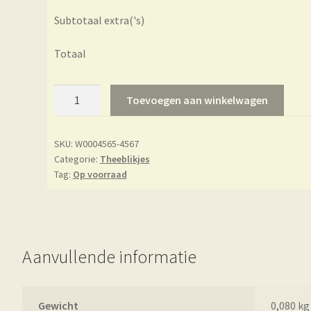
Subtotaal extra('s)
Totaal
Theeblik
Toevoegen aan winkelwagen
-
Eigenart
SKU:
W0004565-4567
-
Categorie:
Theeblikjes
Japan
Tag:
Op voorraad
aantal
Aanvullende informatie
Gewicht
0,080 kg