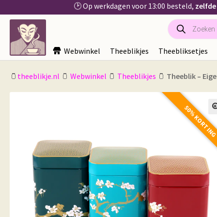
🕑 Op werkdagen voor 13:00 besteld,
zelfde
Producten
Ga
Ga
zoeken
door
naar
naar
de
Webwinkel
Theeblikjes
Theebliksetjes
navigatie
inhoud
🫙
theeblikje.nl
🫙
Webwinkel
🫙
Theeblikjes
🫙
Theeblik – Eig
50% KORTIN
