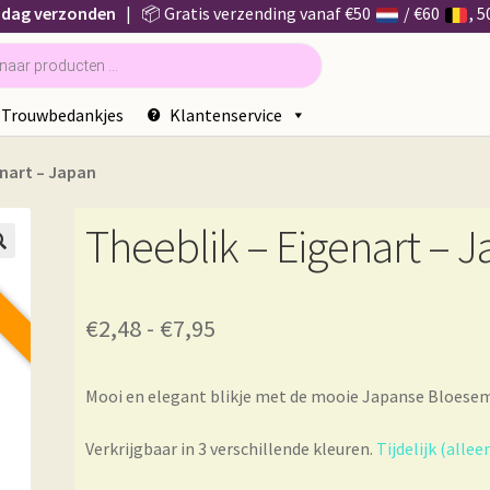
 dag verzonden
| 📦 Gratis verzending vanaf €50
/ €60
, 
Trouwbedankjes
Klantenservice
enart – Japan
Theeblik – Eigenart – 
G

Prijsklasse:
€
2,48
-
€
7,95
€2,48
Mooi en elegant blikje met de mooie Japanse Bloesem
tot
€7,95
Verkrijgbaar in 3 verschillende kleuren.
Tijdelijk (alle