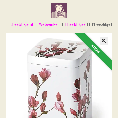
Ga
Ga
door
naar
naar
de
navigatie
inhoud
🫙
theeblikje.nl
🫙
Webwinkel
🫙
Theeblikjes
🫙
Theeblikje Ma
NIEUW
🔍