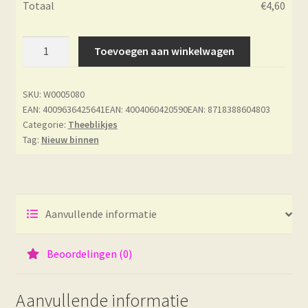
Totaal
€
4,60
Theeblikje
Toevoegen aan winkelwagen
Mayumi
aantal
SKU:
W0005080
EAN: 4009636425641
EAN: 4004060420590
EAN: 8718388604803
Categorie:
Theeblikjes
Tag:
Nieuw binnen
Aanvullende informatie
Beoordelingen (0)
Aanvullende informatie