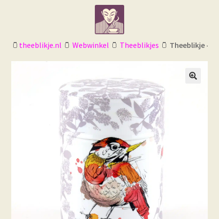
Ga
Ga
door
naar
naar
de
navigatie
inhoud
🫙
theeblikje.nl
🫙
Webwinkel
🫙
Theeblikjes
🫙
Theeblikje – E
🔍