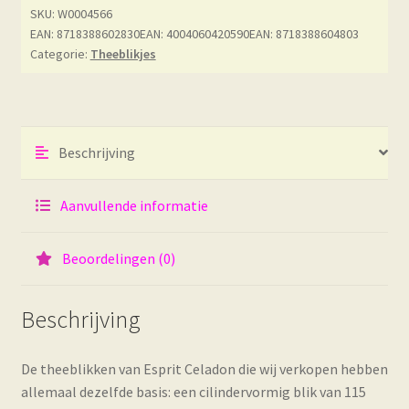
SKU:
W0004566
Celadon
EAN: 8718388602830
EAN: 4004060420590
EAN: 8718388604803
-
Categorie:
Theeblikjes
Rouge-
gorge
aantal
Beschrijving
Aanvullende informatie
Beoordelingen (0)
Beschrijving
De theeblikken van Esprit Celadon die wij verkopen hebben
allemaal dezelfde basis: een cilindervormig blik van 115