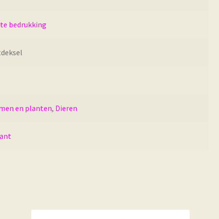
cte bedrukking
tdeksel
men en planten
,
Dieren
kant