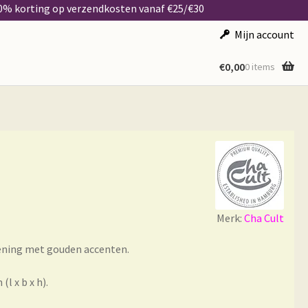
50% korting op verzendkosten vanaf €25/€30
Mijn account
€
0,00
0 items
Merk:
Cha Cult
kening met gouden accenten.
l x b x h).