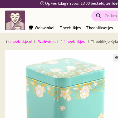
🕑 Op werkdagen voor 13:00 besteld,
zelfde
Producten
Ga
Ga
zoeken
door
naar
naar
de
Webwinkel
Theeblikjes
Theebliksetjes
navigatie
inhoud
🫙
theeblikje.nl
🫙
Webwinkel
🫙
Theeblikjes
🫙
Theeblikje Kyl
