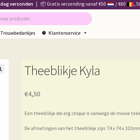
 dag verzonden
| 📦 Gratis verzending vanaf €50
/ €60
, 
Trouwbedankjes
Klantenservice
a
Theeblikje Kyla

€
4,50
Een theeblikje die erg chique is vanwege de mooie te
De afmetingen van het theeblikje zijn: 74 x 74 x 102mm (