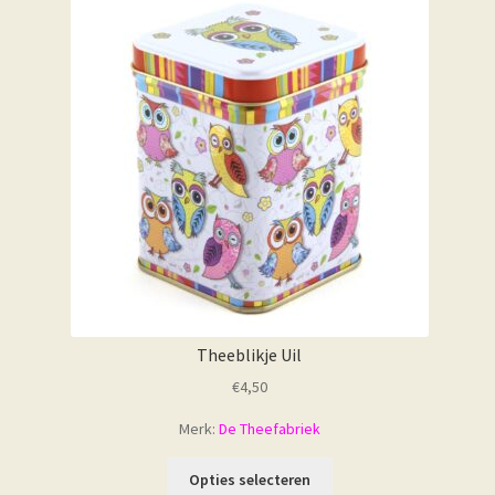
Theeblikje Uil
€
4,50
Merk:
De Theefabriek
Opties selecteren