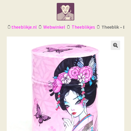
Ga
Ga
door
naar
naar
de
navigatie
inhoud
🫙
theeblikje.nl
🫙
Webwinkel
🫙
Theeblikjes
🫙
Theeblik – Esp
🔍