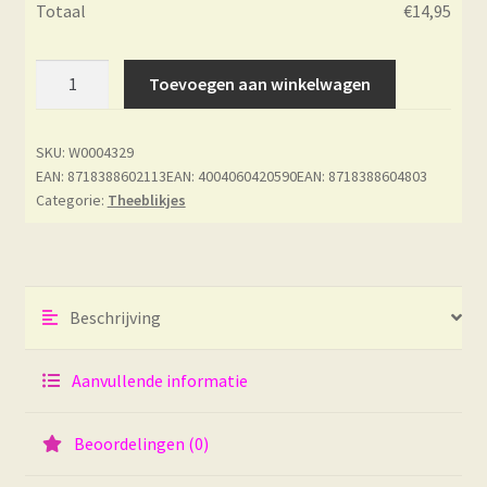
Totaal
€
14,95
Theeblik
Toevoegen aan winkelwagen
-
Esprit
SKU:
W0004329
Celadon
EAN: 8718388602113
EAN: 4004060420590
EAN: 8718388604803
-
Categorie:
Theeblikjes
Keiko
aantal
Beschrijving
Aanvullende informatie
Beoordelingen (0)