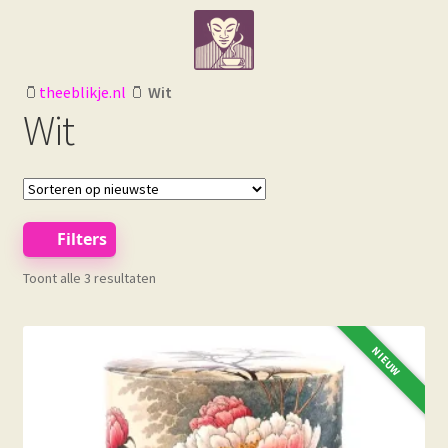
Ga
Ga
door
naar
naar
de
navigatie
inhoud
🫙
theeblikje.nl
🫙
Wit
Wit
Filters
Gesorteerd
Toont alle 3 resultaten
op
nieuwste
NIEUW