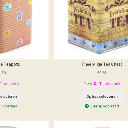
je Teapots
Theeblikje Tea Chest
4,50
€
3,65
Theefabriek
Merk:
De Theefabriek
selecteren
Opties selecteren
p voorraad
144 op voorraad