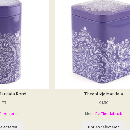
Mandala Rond
Theeblikje Mandala
5,75
€
4,50
Theefabriek
Merk:
De Theefabriek
selecteren
Opties selecteren