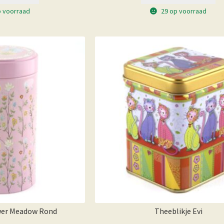
p voorraad
29 op voorraad
wer Meadow Rond
Theeblikje Evi