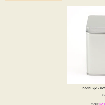
nie
Theeblikje Zilv
€
Merk:
De 