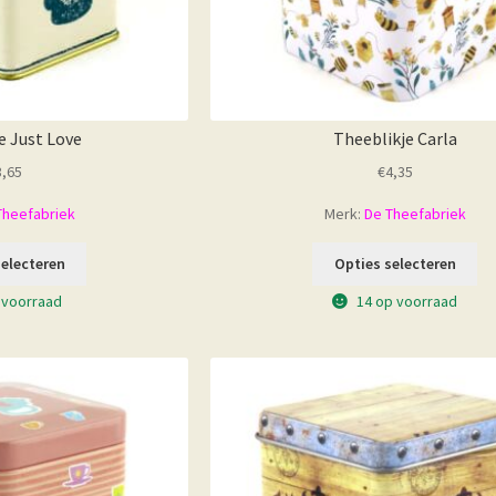
e Just Love
Theeblikje Carla
3,65
€
4,35
Theefabriek
Merk:
De Theefabriek
selecteren
Opties selecteren
 voorraad
14 op voorraad