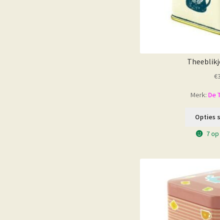
Theeblikj
€
Merk:
De 
Opties 
7 op