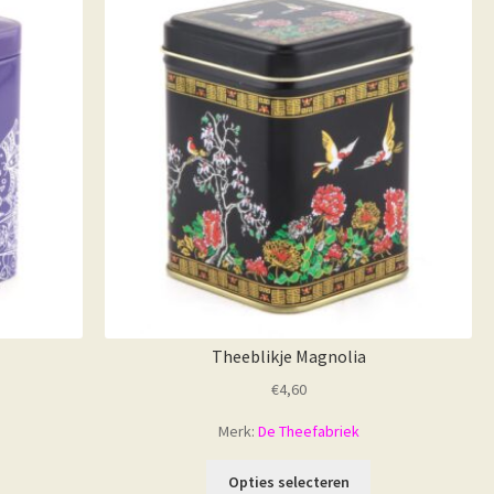
Theeblikje Magnolia
€
4,60
Merk:
De Theefabriek
Opties selecteren