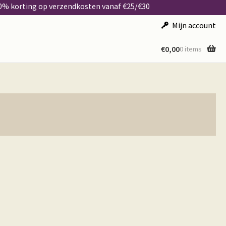
50% korting op verzendkosten vanaf €25/€30
Mijn account
€
0,00
0 items