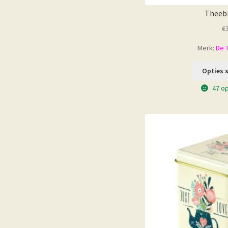
Theebl
€
Merk:
De 
Opties 
47 o