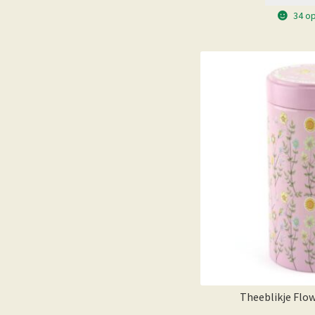
34 o
Theeblikje Flo