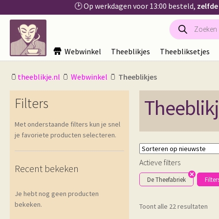
🕑 Op werkdagen voor 13:00 besteld,
zelfde
Producten
Ga
Ga
zoeken
door
naar
naar
de
Webwinkel
Theeblikjes
Theebliksetjes
navigatie
inhoud
🫙
theeblikje.nl
🫙
Webwinkel
🫙
Theeblikjes
Filters
Theeblik
Met onderstaande filters kun je snel
je favoriete producten selecteren.
Actieve filters
Recent bekeken
De Theefabriek
Filter
Je hebt nog geen producten
bekeken.
Ges
Toont alle 22 resultaten
op