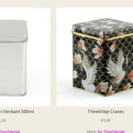
uwste
er Vierkant 500ml
Theeblikje Cranes
2,25
€
3,65
Theefabriek
Merk:
De Theefabriek