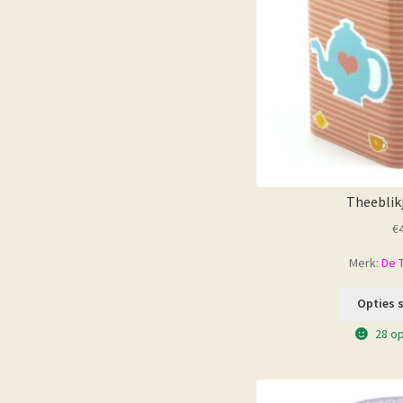
Theeblik
€
Merk:
De 
Opties 
28 o