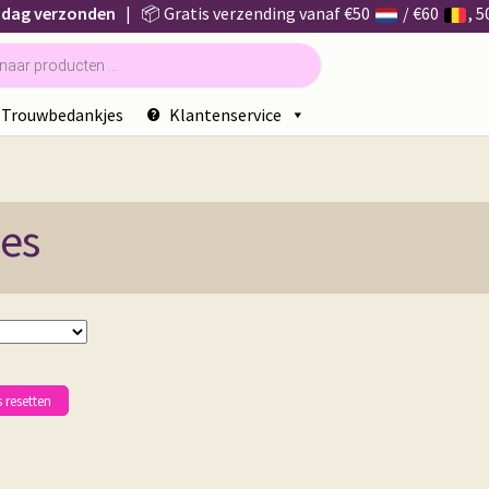
 dag verzonden
| 📦 Gratis verzending vanaf €50
/ €60
, 
Trouwbedankjes
Klantenservice
jes
s resetten
orteerd