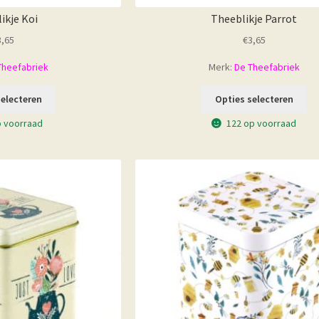
ikje Koi
Theeblikje Parrot
3,65
€
3,65
Theefabriek
Merk:
De Theefabriek
selecteren
Opties selecteren
p voorraad
122 op voorraad