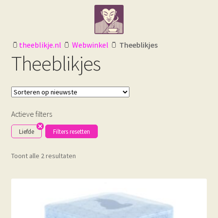
Ga
Ga
door
naar
naar
de
navigatie
inhoud
🫙
theeblikje.nl
🫙
Webwinkel
🫙
Theeblikjes
Theeblikjes
Actieve filters
Liefde
Filters resetten
Gesorteerd
Toont alle 2 resultaten
op
nieuwste