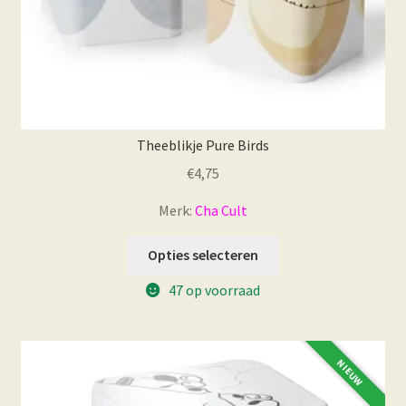
Theeblikje Pure Birds
€
4,75
Merk:
Cha Cult
Dit
Opties selecteren
product
47 op voorraad
heeft
meerdere
variaties.
Deze
NIEUW
optie
kan