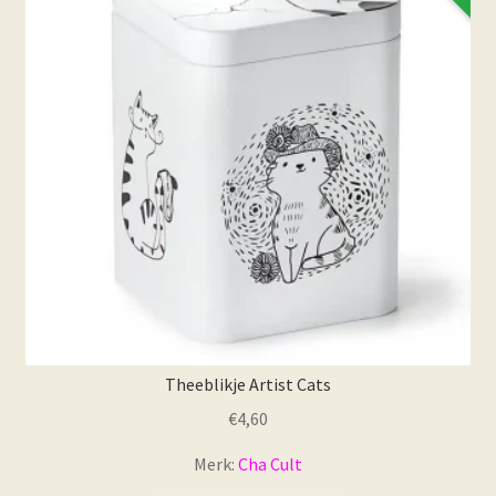
gekozen
worden
op
de
productpagina
Theeblikje Artist Cats
€
4,60
Merk:
Cha Cult