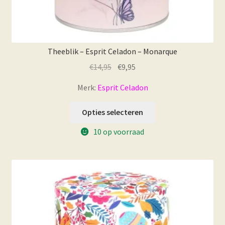
Theeblik – Esprit Celadon – Monarque
Oorspronkelijke
Huidige
€
14,95
€
9,95
prijs
prijs
Merk:
Esprit Celadon
was:
is:
€14,95.
€9,95.
Opties selecteren
10 op voorraad