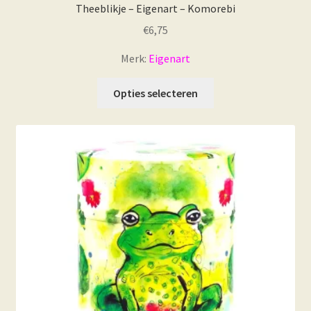
Theeblikje – Eigenart – Komorebi
€
6,75
Merk:
Eigenart
Dit
Opties selecteren
product
heeft
meerdere
variaties.
Deze
optie
kan
gekozen
worden
op
de
productpagina