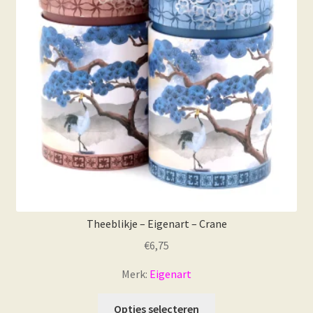
kan
gekozen
worden
op
de
productpagina
Theeblikje – Eigenart – Crane
€
6,75
Merk:
Eigenart
Dit
Opties selecteren