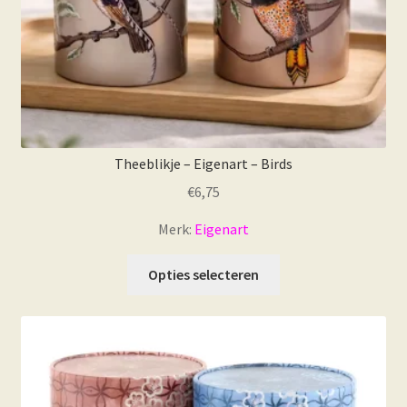
Theeblikje – Eigenart – Birds
€
6,75
Merk:
Eigenart
Dit
Opties selecteren
product
heeft
meerdere
variaties.
Deze
optie