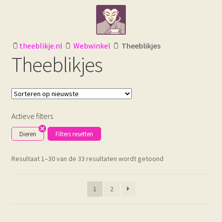
Ga
Ga
door
naar
naar
de
navigatie
inhoud
🫙
theeblikje.nl
🫙
Webwinkel
🫙
Theeblikjes
Theeblikjes
Actieve filters
Dieren
Filters resetten
Gesorteerd
Resultaat 1–30 van de 33 resultaten wordt getoond
op
nieuwste
1
2