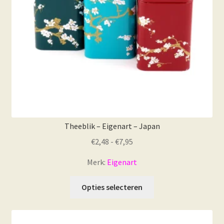
op
de
productpagina
Theeblik – Eigenart – Japan
Prijsklasse:
€
2,48
-
€
7,95
€2,48
Merk:
Eigenart
tot
€7,95
Dit
Opties selecteren
product
heeft
meerdere