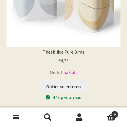
Theeblikje Pure Birds
€
4,75
Merk:
Cha Cult
Dit
Opties selecteren
product
47 op voorraad
heeft
meerdere
variaties.
0
Deze
NIEUW
optie