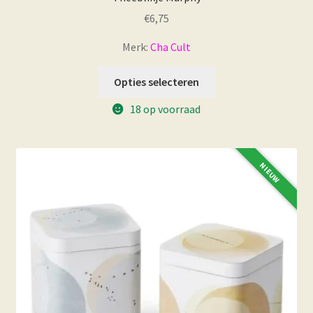
€
6,75
Merk:
Cha Cult
Dit
Opties selecteren
product
18 op voorraad
heeft
meerdere
variaties.
Deze
NIEUW
optie
kan
gekozen
worden
op
de
productpagina