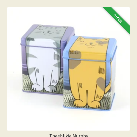
NIEUW
Theeblikje Murphy