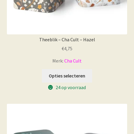
Theeblik – Cha Cult – Hazel
€
4,75
Merk:
Cha Cult
Dit
Opties selecteren
product
24 op voorraad
heeft
meerdere
variaties.
Deze
optie
kan
gekozen