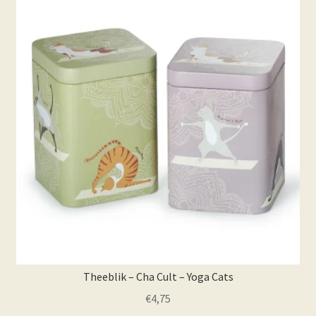
variaties.
Deze
optie
kan
gekozen
worden
op
de
productpagina
Theeblik – Cha Cult – Yoga Cats
€
4,75