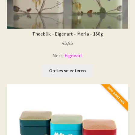
Theeblik – Eigenart – Merla – 150g
€
6,95
Merk:
Eigenart
Dit
Opties selecteren
product
heeft
50% KORTING
meerdere
variaties.
Deze
optie
kan
gekozen
worden