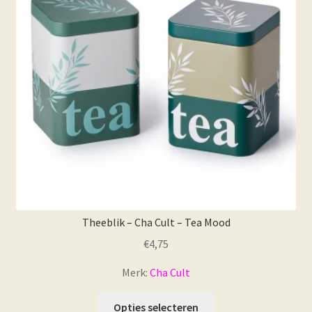
worden
op
de
productpagina
Theeblik – Cha Cult – Tea Mood
€
4,75
Merk:
Cha Cult
Dit
Opties selecteren